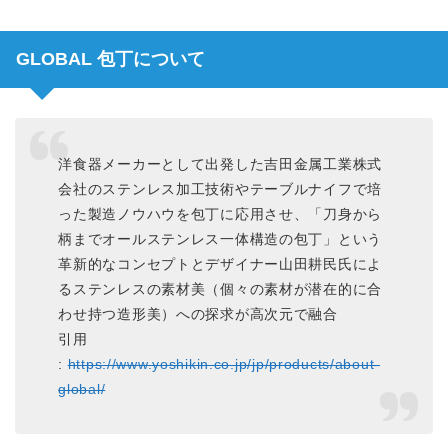
GLOBAL 包丁について
洋食器メーカーとして出発した吉田金属工業株式
会社のステンレス加工技術やテーブルナイフで培
った製造ノウハウを包丁に応用させ、「刀身から
柄までオールステンレス一体構造の包丁」という
革新的なコンセプトとデザイナー山田耕民氏によ
るステンレスの素材美（個々の素材が潜在的に合
わせ持つ造形美）への探求が高次元で融合
引用
:
https://www.yoshikin.co.jp/jp/products/about-
global/