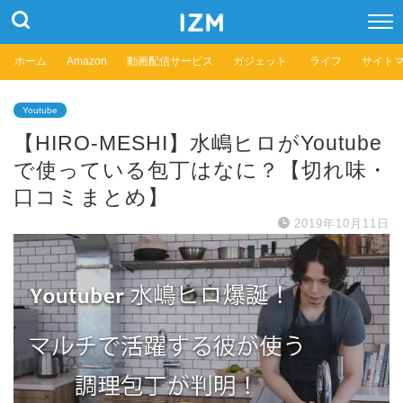
ホーム
Amazon
動画配信サービス
ガジェット
ライフ
サイト
Youtube
【HIRO-MESHI】水嶋ヒロがYoutube
で使っている包丁はなに？【切れ味・
口コミまとめ】
2019年10月11日