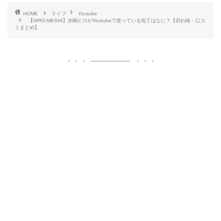
HOME
ライフ
Youtube
【HIRO-MESHI】水嶋ヒロがYoutubeで使っている包丁はなに？【切れ味・口コ
ミまとめ】